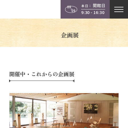
開館日
本日：
08
09
9:30 - 16:30
企画展
開催中・これからの企画展