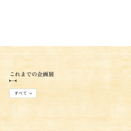
2026.5.5–9.13
現在開催中
［開催地：ブラジル・サンパウロ］
木の命を汲む人
木組 分解してみました
VIEW MORE
これまでの企画展
すべて