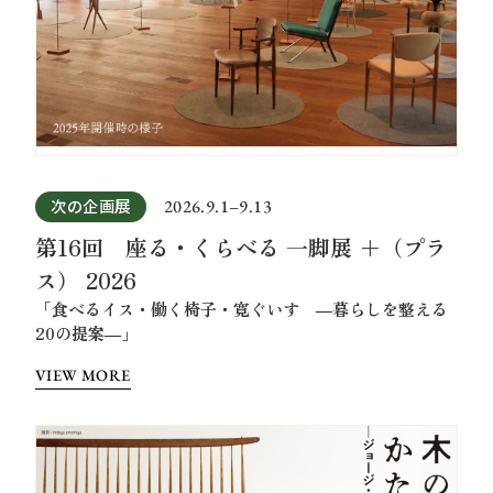
2026.9.1–9.13
次の企画展
第16回 座る・くらべる 一脚展 ＋（プラ
ス） 2026
「食べるイス・働く椅子・寛ぐいす ―暮らしを整える
20の提案―」
VIEW MORE