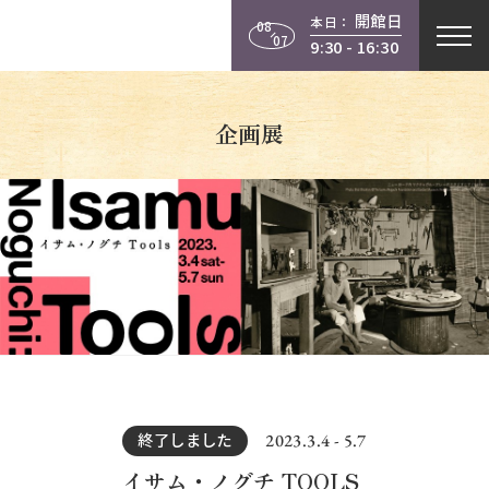
開館日
本日：
08
07
9:30 - 16:30
企画展
2023.3.4 - 5.7
終了しました
イサム・ノグチ TOOLS