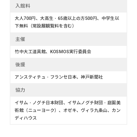
入館
料
大人700円、大高生・65歳以上の方500円、中学生以
下無料（常設展観覧料を含む）
主
催
竹中大工道具館、KOSMOS実行委員会
後
援
アンスティチュ・フランセ日本、神戸新聞社
協
力
イサム・ノグチ日本財団、イサムノグチ財団・庭園美
術館（ニューヨーク）、オゼキ、ヴィラ九条山、カン
ディハウス