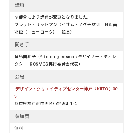
講
師
※都合により講師が変更となりました。
ブレット・リットマン（イサム・ノグチ財団・庭園美
術館（ニューヨーク）・館長）
聞き
手
倉島美和子（* folding cosmos デザイナー・ディレ
クター| KOSMOS実行委員会代表）
会
場
デザイン・クリエイティブセンター神戸〈KIITO〉30
3
兵庫県神戸市中央区小野浜町1-4
参加
費
無料