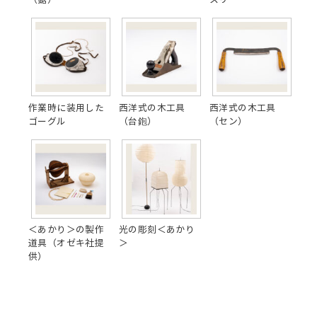
作業時に装用した
西洋式の木工具
西洋式の木工具
ゴーグル
（台鉋）
（セン）
＜あかり＞の製作
光の彫刻＜あかり
道具（オゼキ社提
＞
供）