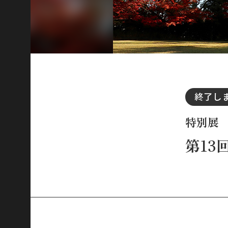
終了し
特別展
第13