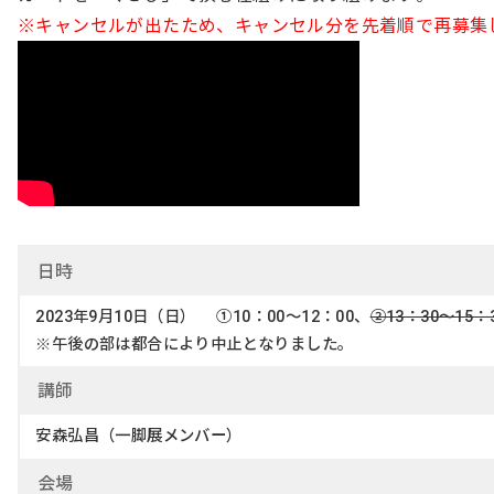
※キャンセルが出たため、キャンセル分を先着順で再募集
日
時
2023年9月10日（日） ①10：00～12：00、
②13：30～15：
※午後の部は都合により中止となりました。
講
師
安森弘昌（一脚展メンバー）
会
場