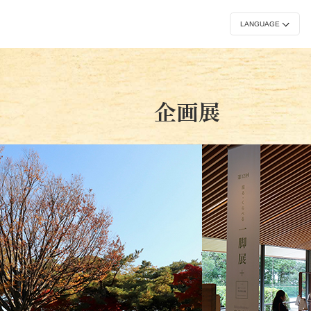
常設展
イベント
刊
企画展