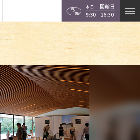
開館日
本日：
行物
学習
当館について
08
06
9:30 - 16:30
instagram
X
facebook
youtube