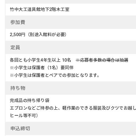
竹中大工道具館地下2階木工室
参加
費
2,500円（別途入館料が必要）
定
員
各回とも小学生4年生以上 10名
※応募者多数の場合は抽選
※小学生は保護者（1名）要同伴
※小学生は保護者とペアでの参加となります。
持ち
物
完成品の持ち帰り袋
エプロンなどご持参の上、軽作業のできる服装及びクツでお越
ヒール等不可）
申込締切