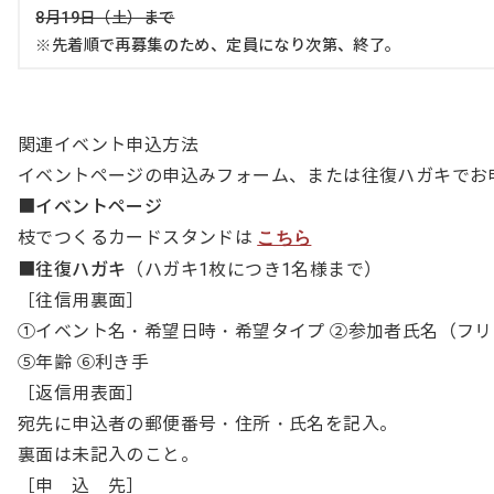
8月19日（土）まで
※先着順で再募集のため、定員になり次第、終了。
関連イベント申込方法
イベントページの申込みフォーム、または往復ハガキでお
■イベントページ
枝でつくるカードスタンドは
こちら
■往復ハガキ
（ハガキ1枚につき1名様まで）
［往信用裏面］
①イベント名・希望日時・希望タイプ ②参加者氏名（フリ
⑤年齢 ⑥利き手
［返信用表面］
宛先に申込者の郵便番号・住所・氏名を記入。
裏面は未記入のこと。
［申 込 先］