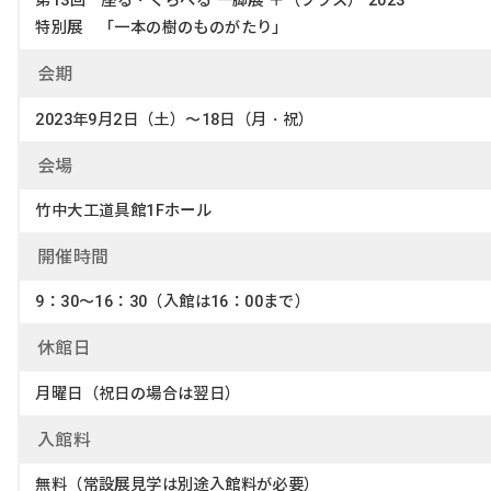
第13回 座る・くらべる 一脚展 ＋（プラス） 2023
特別展 「一本の樹のものがたり」
会
期
2023年9月2日（土）〜18日（月・祝）
会
場
竹中大工道具館1Fホール
開催時間
9：30〜16：30（入館は16：00まで）
休館
日
月曜日（祝日の場合は翌日）
入館
料
無料（常設展見学は別途入館料が必要）