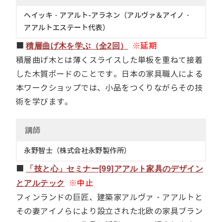
へイッキ・アアルト-アラネン（アルヴァ＆アイノ・
アアルトエステート代表）
■
※延期
積層曲げ木を学ぶ（全2回）
積層曲げ木とは薄くスライスした単板を重ねて接着
した木質ボードのことです。日本の家具職人による
本ワークショップでは、小品をつくりながらその技
術を学びます。
講
師
永野智士（株式会社永野製作所）
■
「技と心」セミナー[99]アアルト家具のデザイン
※中止
とアルテック
フィンランドの巨匠、建築家アルヴァ・アアルトと
その妻アイノらにより設立された北欧の家具ブラン