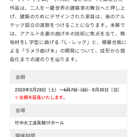
作品は、二人を一躍世界の建築家の舞台へと押し上
げ、建築のためにデザインされた家具は、後のアル
テック設立の道筋をつけることになります。本展で
は、アアルト夫妻の曲げ木の技術に焦点を当て、無
垢材をL 字型に曲げる「L - レッグ」と、積層合板に
よる「ラメラ曲げ木」の開発について、成形から商
品化までの道のりを辿ります。
会
期
2020年3月28日（土）～
6月7日（日）
8月30日（日）
※会期を延長いたします。
会
場
竹中大工道具館1Fホール
開催時間