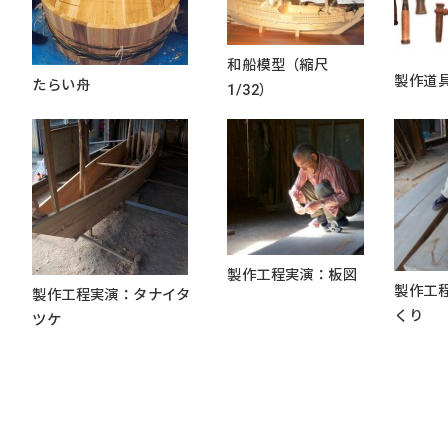
和船模型（縮尺
製作道
たらい舟
1/32）
製作工程実演：板図
製作工
製作工程実演：タナイタ
くり
ツケ