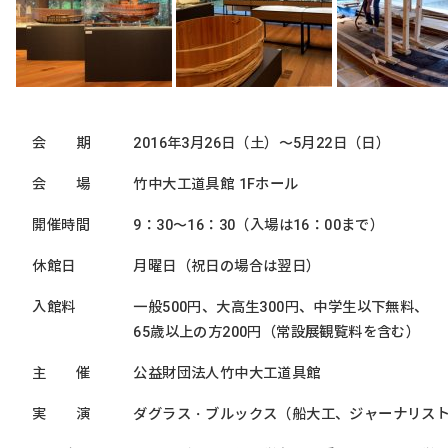
会 期
2016年3月26日（土）〜5月22日（日）
会 場
竹中大工道具館 1Fホール
開催時間
9：30〜16：30（入場は16：00まで）
休館
日
月曜日（祝日の場合は翌日）
入館
料
一般500円、大高生300円、中学生以下無料、
65歳以上の方200円（常設展観覧料を含む）
主 催
公益財団法人竹中大工道具館
実 演
ダグラス・ブルックス（船大工、ジャーナリス