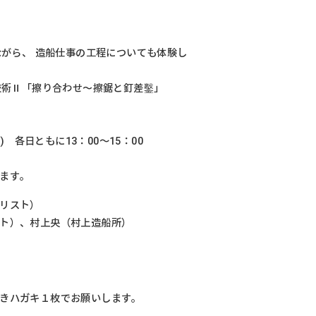
がら、 造船仕事の工程についても体験し
技術Ⅱ「擦り合わせ〜擦鋸と釘差鑿」
(日) 各日ともに13：00～15：00
ます。
リスト）
ト）、村上央（村上造船所）
きハガキ１枚でお願いします。