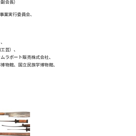
会副会長）
念事業実行委員会、
、
）、
田工芸）、
クムラボート販売株式会社、
事博物館、国立民族学博物館、