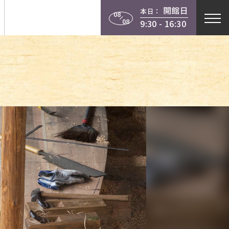
開館日
本日：
行物
学習
当館について
08
08
9:30 - 16:30
instagram
X
facebook
youtube