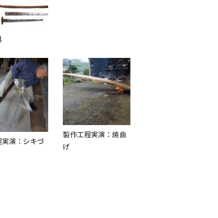
具
製作工程実演：焼曲
程実演：シキづ
げ