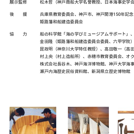
展示監修
松木哲（神戸商船大学名誉教授、日本海事史学
後 援
兵庫県教育委員会、神戸市、神戸開港150年記
姫路藩和船建造委員会
協 力
船の科学館「海の学びミュージアムサポート」
金田隆（姫路藩和船建造委員会委員、六甲学院
昆政明（神奈川大学特任教授）、高田敬一（高
村上央（村上造船所）、赤穂市教育委員会、オ
株式会社長谷木、神戸海洋博物館、神戸大学海
瀬戸内海歴史民俗資料館、新潟県立歴史博物館