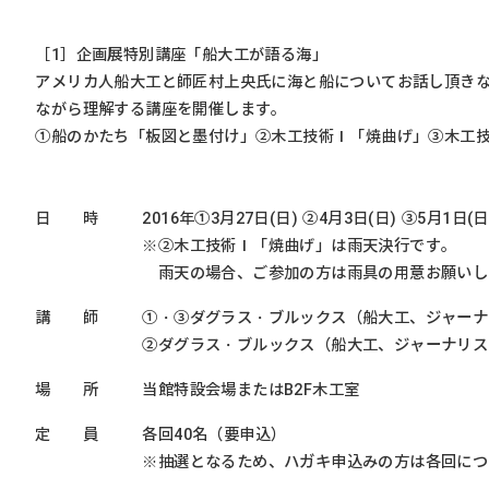
［1］企画展特別講座「船大工が語る海」
アメリカ人船大工と師匠村上央氏に海と船についてお話し頂きな
ながら理解する講座を開催します。
①船のかたち「板図と墨付け」②木工技術Ⅰ「焼曲げ」③木工
日 時
2016年①3月27日(日) ②4月3日(日) ③5月1日
※②木工技術Ⅰ「焼曲げ」は雨天決行です。
雨天の場合、ご参加の方は雨具の用意お願いし
講 師
①・③ダグラス・ブルックス（船大工、ジャーナ
②ダグラス・ブルックス（船大工、ジャーナリス
場 所
当館特設会場またはB2F木工室
定 員
各回40名（要申込）
※抽選となるため、ハガキ申込みの方は各回につ