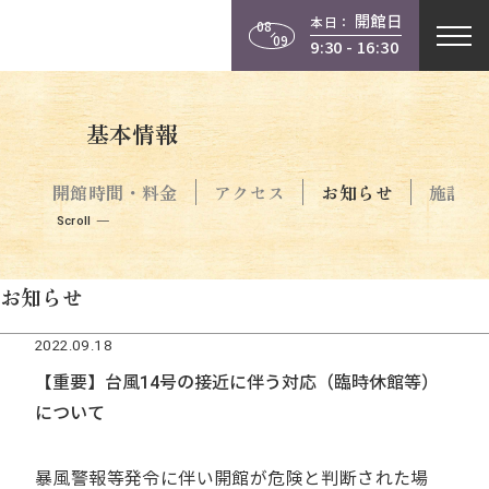
開館日
本日：
08
09
9:30 - 16:30
基本情報
開館時間・料金
アクセス
お知らせ
施設案
Scroll
お知らせ
2022.09.18
【重要】台風14号の接近に伴う対応（臨時休館等）
について
暴風警報等発令に伴い開館が危険と判断された場