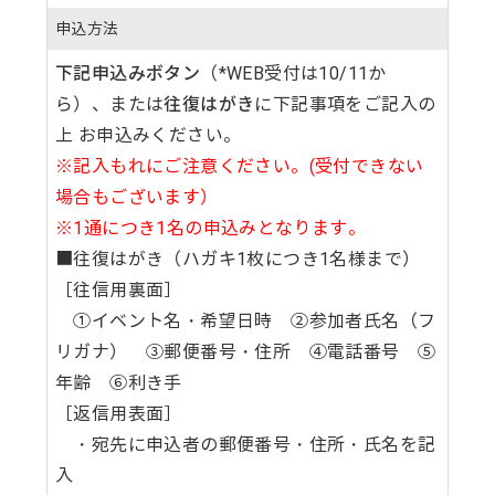
申込方法
下記申込みボタン
（*WEB受付は10/11か
ら）、または
往復はがき
に下記事項をご記入の
上 お申込みください。
※記入もれにご注意ください。(受付できない
場合もございます）
※1通につき1名の申込みとなります。
■往復はがき（ハガキ1枚につき1名様まで）
［往信用裏面］
①イベント名・希望日時 ②参加者氏名（フ
リガナ） ③郵便番号・住所 ④電話番号 ⑤
年齢 ⑥利き手
［返信用表面］
・宛先に申込者の郵便番号・住所・氏名を記
入