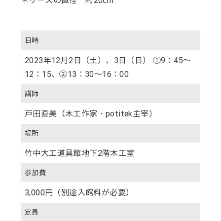
＊リースの直径 約20cm
日
時
2023年12月2日（土）、3日（日） ①9：45～
12：15、②13：30～16：00
講
師
戸田直美（木工作家・potitek主宰）
場
所
竹中大工道具館地下2階木工室
参
加
費
3,000円（別途入館料が必要）
定
員