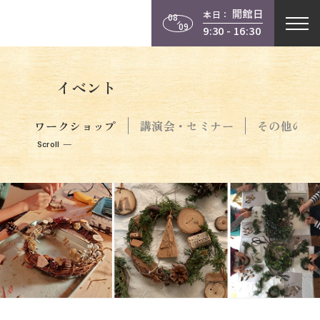
開館日
本日：
08
09
9:30 - 16:30
イベント
ワークショップ
講演会・セミナー
その他のイ
Scroll